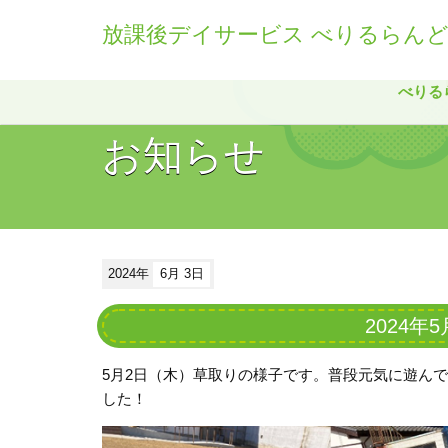
放課後デイサービス べりるらん
べりる
お知らせ
2024年
6月 3日
2024
5
月
2
日（木）草取りの様子です。普段元気に遊んで
した！